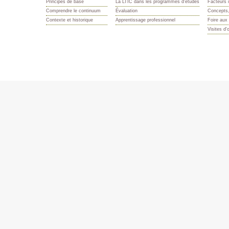
Principes de base
La LTIC dans les programmes d'études
Facteurs i
Comprendre le continuum
Évaluation
Concepts,
Contexte et historique
Apprentissage professionnel
Foire aux
Visites d'