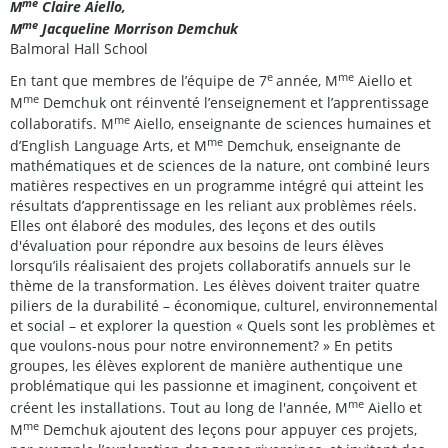
me
M
Claire Aiello,
me
M
Jacqueline Morrison Demchuk
Balmoral Hall School
e
me
En tant que membres de l’équipe de 7
année, M
Aiello et
me
M
Demchuk ont réinventé l’enseignement et l’apprentissage
me
collaboratifs. M
Aiello, enseignante de sciences humaines et
me
d’English Language Arts, et M
Demchuk, enseignante de
mathématiques et de sciences de la nature, ont combiné leurs
matières respectives en un programme intégré qui atteint les
résultats d’apprentissage en les reliant aux problèmes réels.
Elles ont élaboré des modules, des leçons et des outils
d'évaluation pour répondre aux besoins de leurs élèves
lorsqu’ils réalisaient des projets collaboratifs annuels sur le
thème de la transformation. Les élèves doivent traiter quatre
piliers de la durabilité – économique, culturel, environnemental
et social – et explorer la question « Quels sont les problèmes et
que voulons-nous pour notre environnement? » En petits
groupes, les élèves explorent de manière authentique une
problématique qui les passionne et imaginent, conçoivent et
me
créent les installations. Tout au long de l'année, M
Aiello et
me
M
Demchuk ajoutent des leçons pour appuyer ces projets,