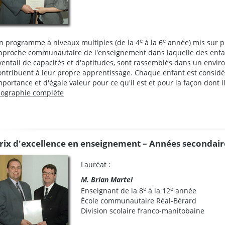
e
e
n programme à niveaux multiples (de la 4
à la 6
année) mis sur p
pproche communautaire de l'enseignement dans laquelle des enfant
ventail de capacités et d'aptitudes, sont rassemblés dans un envir
ontribuent à leur propre apprentissage. Chaque enfant est consid
mportance et d'égale valeur pour ce qu'il est et pour la façon dont 
iographie complète
rix d'excellence en enseignement – Années secondair
Lauréat :
M. Brian Martel
e
e
Enseignant de la 8
à la 12
année
École communautaire Réal-Bérard
Division scolaire franco-manitobaine