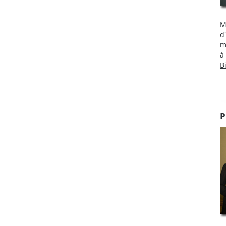
M
d
m
à
B
P