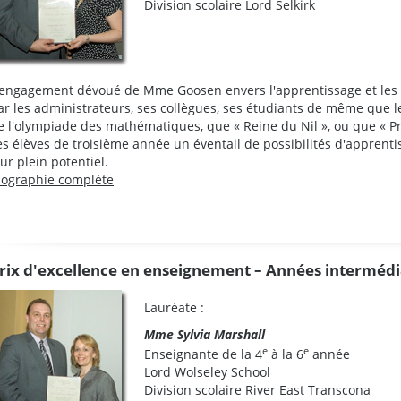
Division scolaire Lord Selkirk
'engagement dévoué de Mme Goosen envers l'apprentissage et les r
ar les administrateurs, ses collègues, ses étudiants de même que l
e l'olympiade des mathématiques, que « Reine du Nil », ou que « P
es élèves de troisième année un éventail de possibilités d'apprentis
eur plein potentiel.
iographie complète
rix d'excellence en enseignement – Années intermédi
Lauréate :
Mme Sylvia Marshall
e
e
Enseignante de la 4
à la 6
année
Lord Wolseley School
Division scolaire River East Transcona