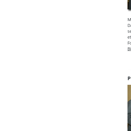
M
D
s
e
F
B
P