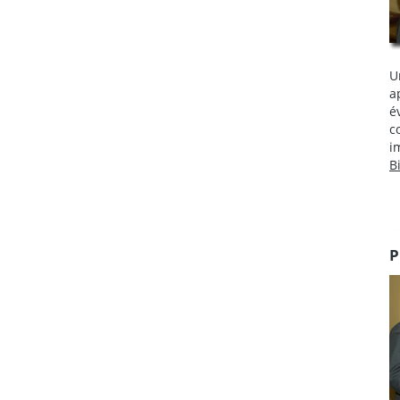
U
a
é
c
i
B
P