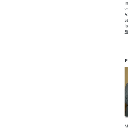
I
v
H
S
l
B
P
M