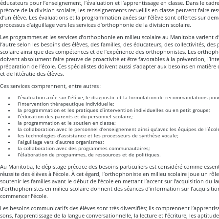
éducateurs pour l’enseignement, l’évaluation et l’apprentissage en classe. Dans le cad
précoce de la division scolaire, les renseignements recueillis en classe peuvent faire ress
d’un élève. Les évaluations et la programmation axées sur l’élève sont offertes sur de
processus d’aiguillage vers les services d’orthophonie de la division scolaire.
Les programmes et les services d’orthophonie en milieu scolaire au Manitoba varient d’
l’autre selon les besoins des élèves, des familles, des éducateurs, des collectivités, des 
scolaire ainsi que des compétences et de l’expérience des orthophonistes. Les orthopho
doivent absolument faire preuve de proactivité et être favorables à la prévention, l’int
préparation de l’école. Ces spécialistes doivent aussi s’adapter aux besoins en matière
et de littératie des élèves.
Ces services comprennent, entre autres :
l’évaluation axée sur l’élève, le diagnostic et la formulation de recommandations po
l’intervention thérapeutique individuelle;
la programmation et les pratiques d’intervention individuelles ou en petit groupe;
l’éducation des parents et du personnel scolaire;
la programmation et le soutien en classe;
la collaboration avec le personnel d’enseignement ainsi qu’avec les équipes de l’école 
les technologies d’assistance et les processeurs de synthèse vocale;
l’aiguillage vers d’autres organismes;
la collaboration avec des programmes communautaires;
l’élaboration de programmes, de ressources et de politiques.
Au Manitoba, le dépistage précoce des besoins particuliers est considéré comme essent
réussite des élèves à l’école. À cet égard, l’orthophoniste en milieu scolaire joue un rô
soutenir les familles avant le début de l’école en mettant l’accent sur l’acquisition du 
d’orthophonistes en milieu scolaire donnent des séances d’information sur l’acquisitio
commencer l’école.
Les besoins communicatifs des élèves sont très diversifiés; ils comprennent l’apprentiss
sons, l’apprentissage de la langue conversationnelle, la lecture et l’écriture, les aptitud