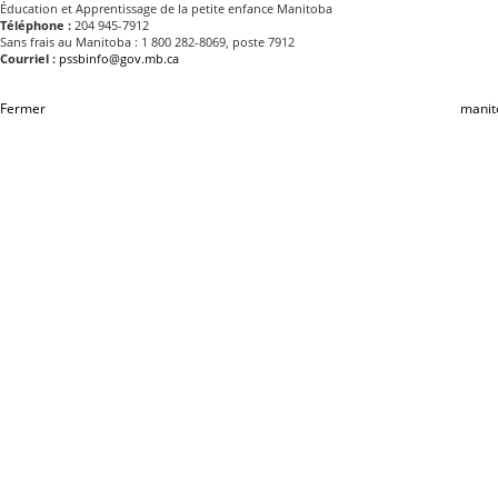
Éducation et Apprentissage de la petite enfance Manitoba
Téléphone :
204 945-7912
Sans frais au Manitoba :
1 800 282-8069
, poste 7912
Courriel :
pssbinfo@gov.mb.ca
Fermer
manit