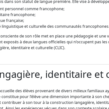
ais dans son statut de langue première. Elle vise à développer
ent personnel comme francophone;
titaire francophone;
gue française;
lité linguistique et culturelle des communautés francophone
consciente de son rôle met en place une pédagogie et une vie
t exposés à deux langues officielles qui n’occupent pas les 
ère, identitaire et culturelle (CLIC).
ngagière, identitaire et c
ccueille des élèves provenant de divers milieux familiaux ay
ne constitue pour l’élève une dimension importante à son che
 contribuer à son tour à la construction langagière, identita
 Ainsi les expériences vécues dans son contexte scolaire 