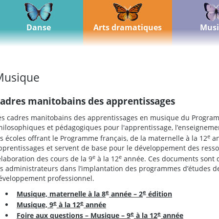
Danse
Arts dramatiques
Musi
Musique
adres manitobains des apprentissages
es cadres manitobains des apprentissages en musique du Program
hilosophiques et pédagogiques pour l'apprentissage, l’enseignemen
e
es écoles offrant le Programme français, de la maternelle à la 12
an
pprentissages et servent de base pour le développement des ress
e
e
’élaboration des cours de la 9
à la 12
année. Ces documents sont d
es administrateurs dans l’implantation des programmes d’études de
éveloppement professionnel.
e
e
Musique, maternelle à la 8
année – 2
édition
e
e
Musique, 9
à la 12
année
e
e
Foire aux questions – Musique – 9
à la 12
année