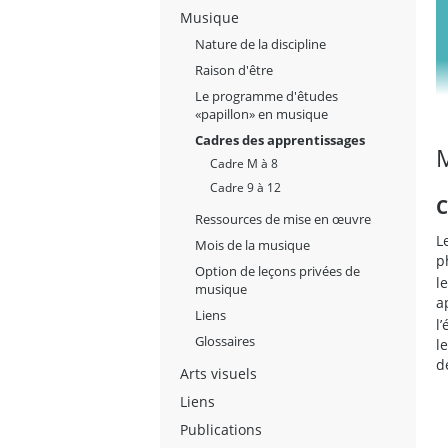
Musique
Nature de la discipline
Raison d'être
Le programme d'êtudes
«papillon» en musique
Cadres des apprentissages
Cadre M à 8
Cadre 9 à 12
C
Ressources de mise en œuvre
L
Mois de la musique
p
Option de leçons privées de
l
musique
a
Liens
l
Glossaires
l
d
Arts visuels
Liens
Publications