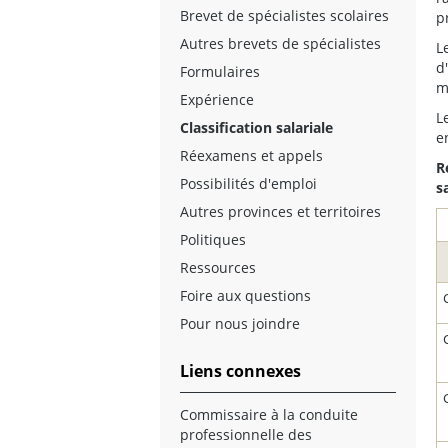
Brevet de spécialistes scolaires
p
Autres brevets de spécialistes
L
d
Formulaires
m
Expérience
L
Classification salariale
e
Réexamens et appels
R
Possibilités d'emploi
s
Autres provinces et territoires
Politiques
Ressources
Foire aux questions
Pour nous joindre
Liens connexes
Commissaire à la conduite
professionnelle des