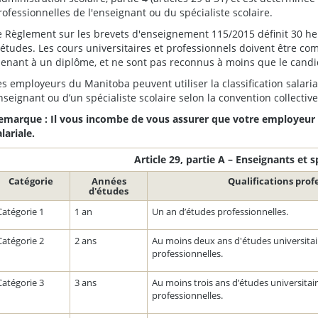
rofessionnelles de l'enseignant ou du spécialiste scolaire.
e Règlement sur les brevets d'enseignement 115/2015 définit 30 
'études. Les cours universitaires et professionnels doivent être c
enant à un diplôme, et ne sont pas reconnus à moins que le candid
es employeurs du Manitoba peuvent utiliser la classification salarial
nseignant ou d’un spécialiste scolaire selon la convention collective
emarque : Il vous incombe de vous assurer que votre employeur v
alariale.
Article 29, partie A – Enseignants et s
Catégorie
Années
Qualifications prof
d'études
Catégorie 1
1 an
Un an d’études professionnelles.
Catégorie 2
2 ans
Au moins deux ans d'études universitai
professionnelles.
Catégorie 3
3 ans
Au moins trois ans d’études universitai
professionnelles.