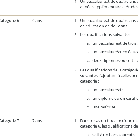
Un baccalauréat de quatre ans 
année supplémentaire d'études 
Catégorie 6
6 ans
Un baccalauréat de quatre ans 
en éducation de deux ans.
Les qualifications suivantes :
un baccalauréat de trois
un baccalauréat en éduca
deux diplômes ou certifi
Les qualifications de la catégor
suivantes s’ajoutant à celles pe
catégorie :
un baccalauréat;
un diplôme ou un certifi
une maîtrise.
Catégorie 7
7 ans
Dans le cas du titulaire d’une ma
catégorie 6, les qualifications d
soit à un baccalauréat s