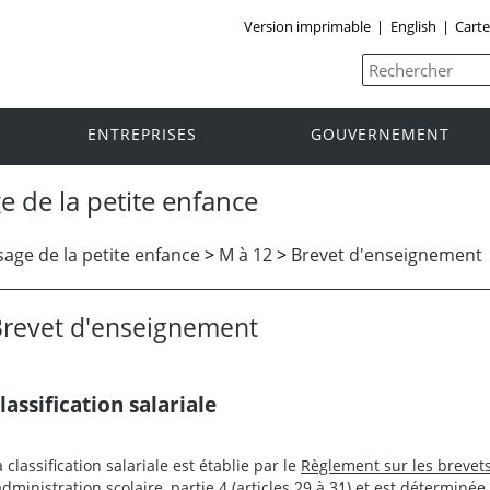
Version imprimable
|
English
|
Carte
ENTREPRISES
GOUVERNEMENT
e de la petite enfance
age de la petite enfance
>
M à 12
>
Brevet d'enseignement
revet d'enseignement
lassification salariale
a classification salariale est établie par le
Règlement sur les brevet
’administration scolaire, partie 4 (articles 29 à 31) et est déterminée