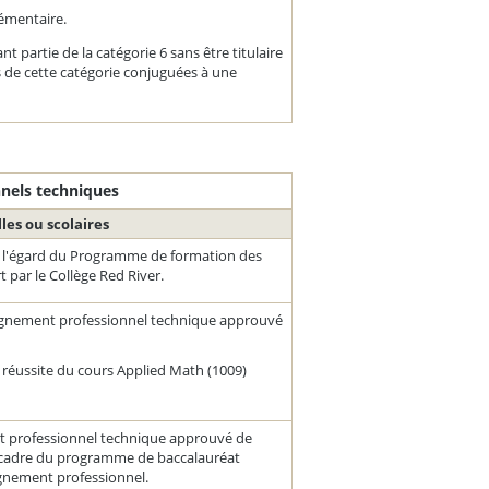
lémentaire.
t partie de la catégorie 6 sans être titulaire
ns de cette catégorie conjuguées à une
nnels techniques
les ou scolaires
2 à l'égard du Programme de formation des
 par le Collège Red River.
ignement professionnel technique approuvé
a réussite du cours
Applied Math (1009)
 professionnel technique approuvé de
e cadre du programme de baccalauréat
ignement professionnel.