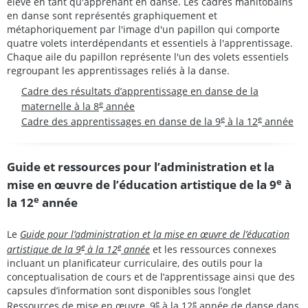
élève en tant qu'apprenant en danse. Les cadres manitobains
en danse sont représentés graphiquement et
métaphoriquement par l'image d'un papillon qui comporte
quatre volets interdépendants et essentiels à l'apprentissage.
Chaque aile du papillon représente l'un des volets essentiels
regroupant les apprentissages reliés à la danse.
Cadre des résultats d’apprentissage en danse de la
e
maternelle à la 8
année
e
e
Cadre des apprentissages en danse de la 9
à la 12
année
Guide et ressources pour l’administration et la
e
mise en œuvre de l’éducation artistique de la 9
à
e
la 12
année
Le
Guide pour l’administration et la mise en œuvre de l’éducation
e
e
artistique de la 9
à la 12
année
et les ressources connexes
incluant un planificateur curriculaire, des outils pour la
conceptualisation de cours et de l’apprentissage ainsi que des
capsules d’information sont disponibles sous l’onglet
e
e
Ressources de mise en œuvre, 9
à la 12
année
de danse dans