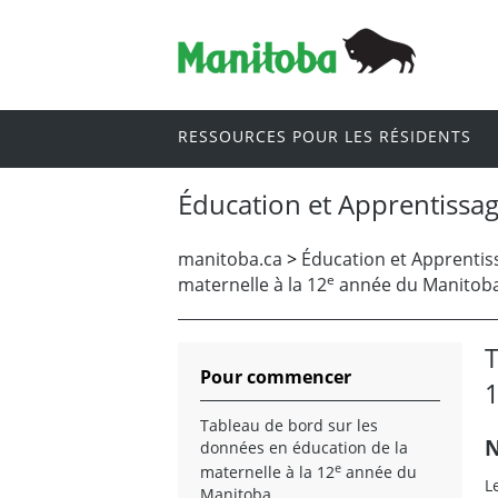
RESSOURCES POUR LES RÉSIDENTS
Éducation et Apprentissag
manitoba.ca
>
Éducation et Apprentiss
e
maternelle à la 12
année du Manitob
T
Pour commencer
Tableau de bord sur les
N
données en éducation de la
e
maternelle à la 12
année du
L
Manitoba