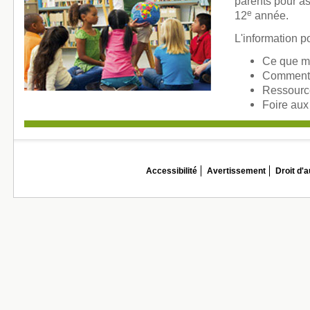
parents pour as
e
12
année.
L'information p
Ce que m
Comment 
Ressource
Foire aux
Accessibilité
Avertissement
Droit d'a