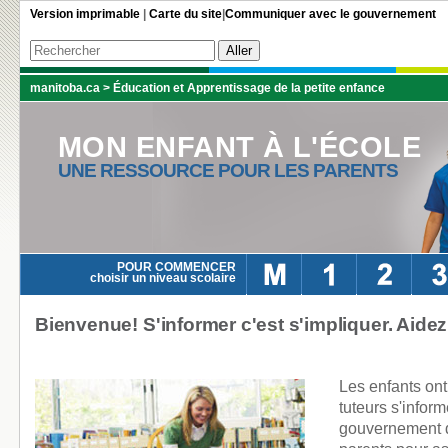
Version imprimable
|
Carte du site
|
Communiquer avec le gouvernement
manitoba.ca
>
Éducation et Apprentissage de la petite enfance
MON ENFANT À L'ÉCOLE
UNE RESSOURCE POUR LES PARENTS
POUR COMMENCER
choisir un niveau scolaire
Bienvenue! S'informer c'est s'impliquer. Aidez 
Les enfants ont
tuteurs s'infor
gouvernement d