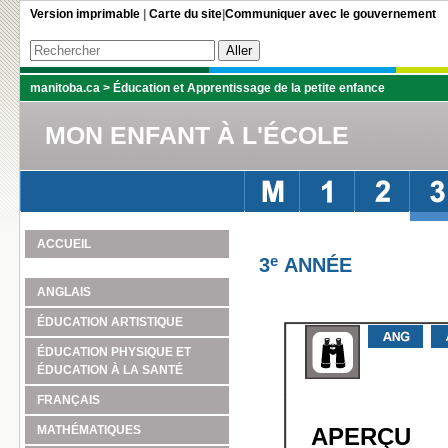
Version imprimable
|
Carte du site
|
Communiquer avec le gouvernement
manitoba.ca
>
Éducation et Apprentissage de la petite enfance
MON ENFANT À L'ÉCOLE
ACCUEIL
e
3
ANNÉE
ANGLAIS
ÉDUCATION ARTISTIQUE
ÉDUCATION PHYSIQUE ET
ÉDUCATION À LA SANTÉ
FRANÇAIS
MATHÉMATIQUES
APERÇU