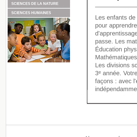
SCIENCES DE LA NATURE
SCIENCES HUMAINES
Les enfants de 
pour apprendre.
d'apprentissage
passe. Les mati
Éducation physi
Mathématiques,
Les divisions s
e
3
année. Votre
façons : avec l
indépendamme