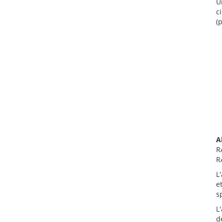
U
c
(
A
R
R
L
e
s
L
d