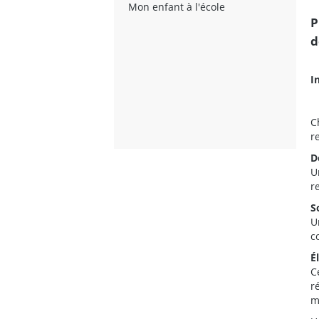
Mon enfant à l'école
P
d
I
C
r
D
U
r
S
U
c
É
C
r
m