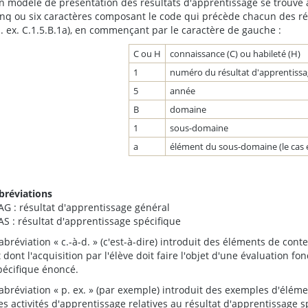
n modèle de présentation des résultats d'apprentissage se trouve à l
inq ou six caractères composant le code qui précède chacun des ré
p. ex. C.1.5.B.1a), en commençant par le caractère de gauche :
C ou H
connaissance (C) ou habileté (H)
1
numéro du résultat d'apprentissa
5
année
B
domaine
1
sous-domaine
a
élément du sous-domaine (le cas 
bréviations
AG : résultat d'apprentissage général
AS : résultat d'apprentissage spécifique
'abréviation « c.-à-d. » (c'est-à-dire) introduit des éléments de con
t dont l'acquisition par l'élève doit faire l'objet d'une évaluation f
pécifique énoncé.
'abréviation « p. ex. » (par exemple) introduit des exemples d'élém
es activités d'apprentissage relatives au résultat d'apprentissage 