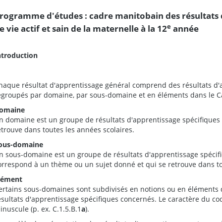
rogramme d'études : cadre manitobain des résultats
e
e vie actif et sain de la maternelle à la 12
année
ntroduction
haque résultat d'apprentissage général comprend des résultats d'a
egroupés par domaine, par sous-domaine et en éléments dans le C
omaine
n domaine est un groupe de résultats d'apprentissage spécifiques r
etrouve dans toutes les années scolaires.
ous-domaine
n sous-domaine est un groupe de résultats d'apprentissage spécifiq
orrespond à un thème ou un sujet donné et qui se retrouve dans to
lément
ertains sous-domaines sont subdivisés en notions ou en éléments
ésultats d'apprentissage spécifiques concernés. Le caractère du cod
inuscule (p. ex. C.1.5.B.1
a
).