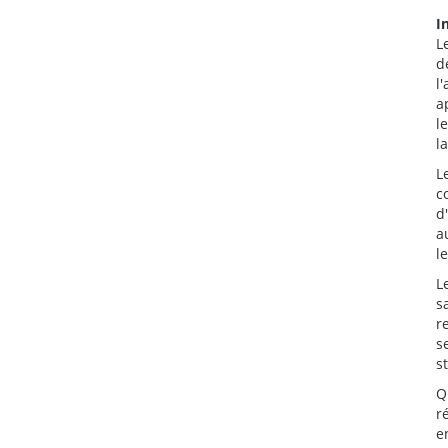
I
L
d
l
a
l
l
L
c
d
a
l
L
s
r
s
s
Q
r
e