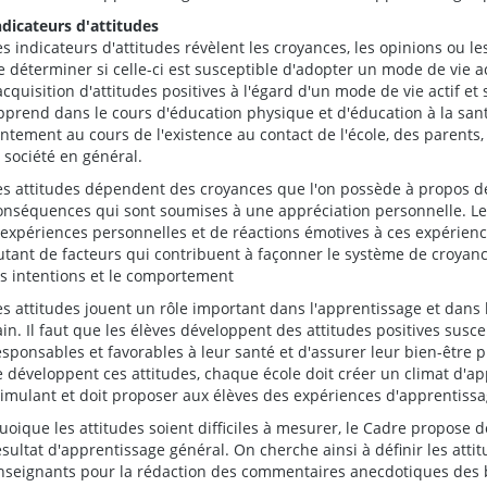
ndicateurs d'attitudes
es indicateurs d'attitudes révèlent les croyances, les opinions ou 
e déterminer si celle-ci est susceptible d'adopter un mode de vie 
'acquisition d'attitudes positives à l'égard d'un mode de vie actif e
pprend dans le cours d'éducation physique et d'éducation à la sant
entement au cours de l'existence au contact de l'école, des parents
a société en général.
es attitudes dépendent des croyances que l'on possède à propos d
onséquences qui sont soumises à une appréciation personnelle. Les 
'expériences personnelles et de réactions émotives à ces expérience
utant de facteurs qui contribuent à façonner le système de croya
es intentions et le comportement
es attitudes jouent un rôle important dans l'apprentissage et dans 
ain. Il faut que les élèves développent des attitudes positives susc
esponsables et favorables à leur santé et d'assurer leur bien-être p
e développent ces attitudes, chaque école doit créer un climat d'ap
timulant et doit proposer aux élèves des expériences d'apprentissa
uoique les attitudes soient difficiles à mesurer, le Cadre propose 
ésultat d'apprentissage général. On cherche ainsi à définir les atti
nseignants pour la rédaction des commentaires anecdotiques des bu